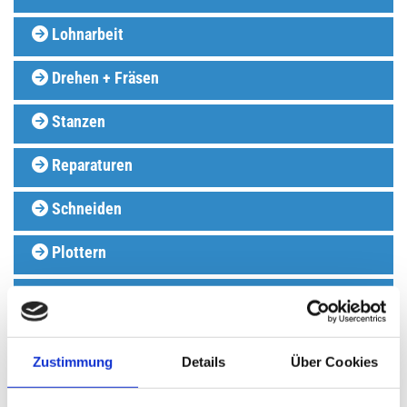
Lohnarbeit

Drehen + Fräsen

Stanzen

Reparaturen

Schneiden

Plottern

Verkauf

Zustimmung
Details
Über Cookies