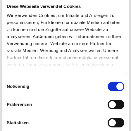
Zu unserem Programm gehören:
Diese Webseite verwendet Cookies
Flachdichtungen von Frenzelit, und vielen anderen,
Wir verwenden Cookies, um Inhalte und Anzeigen zu
personalisieren, Funktionen für soziale Medien anbieten
die wir selbst stanzen und plotten.
zu können und die Zugriffe auf unsere Website zu
Packungen nach unseren Material- und
analysieren. Außerdem geben wir Informationen zu Ihrer
Verwendung unserer Website an unsere Partner für
Qualitätsvorgaben die wir auch in Ringe schneiden
soziale Medien, Werbung und Analysen weiter. Unsere
und pressen.
Partner führen diese Informationen möglicherweise mit
weiteren Daten zusammen, die Sie ihnen bereitgestellt
Hitzeschutz, den wir auch nach Kundenwunsch
haben oder die sie im Rahmen Ihrer Nutzung der Dienste
konfektionieren.
gesammelt haben.
Einwilligungsauswahl
hydraulische und pneumatische Abdichtungen
Notwendig
Gleitringdichtungen und Dichtunssysteme
Präferenzen
Isolierungen
Statistiken
Sonderdichtungen / Sonderlösungen