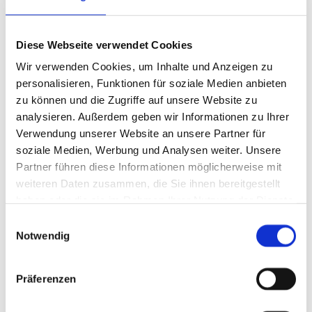
größte Fachkompetenz und langjährige Erfahrung. Unser
Anspruch ist es, für jede Aufgabe die optimale Lösung für
Diese Webseite verwendet Cookies
Sie zu finden und bestmöglich und termingerecht
Wir verwenden Cookies, um Inhalte und Anzeigen zu
umzusetzen.
personalisieren, Funktionen für soziale Medien anbieten
zu können und die Zugriffe auf unsere Website zu
analysieren. Außerdem geben wir Informationen zu Ihrer
Verwendung unserer Website an unsere Partner für
soziale Medien, Werbung und Analysen weiter. Unsere
Partner führen diese Informationen möglicherweise mit
weiteren Daten zusammen, die Sie ihnen bereitgestellt
haben oder die sie im Rahmen Ihrer Nutzung der Dienste
gesammelt haben.
Einwilligungsauswahl
Notwendig
Präferenzen