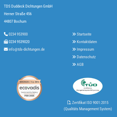
TDS Duddeck Dichtungen GmbH
Herner Straße 456
44807 Bochum
0234 953900
Startseite


0234 9539020
Kontaktdaten


info@tds-dichtungen.de
Impressum


Datenschutz

AGB

Zertifikat ISO 9001:2015

(Qualitäts Management System)