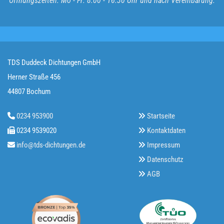
Öffnungszeiten: Mo - Fr: 8.00 - 16.30 Uhr und nach Vereinbarung.
TDS Duddeck Dichtungen GmbH
Herner Straße 456
44807 Bochum
0234 953900
Startseite


0234 9539020
Kontaktdaten


info@tds-dichtungen.de
Impressum


Datenschutz

AGB
