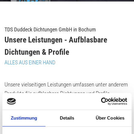
TDS Duddeck Dichtungen GmbH in Bochum
Unsere Leistungen - Aufblasbare
Dichtungen & Profile
ALLES AUS EINER HAND
Unsere vielseitigen Leistungen umfassen unter anderem
Produkte für aufblasbare Dichtungen und Profile.
Herstellung von Spritzformen und Materialien u.a. für
Fenster, Türen und Zagen. Aufblasbare Dichtungen,
Zustimmung
Details
Über Cookies
Steck- und Nutprofile.