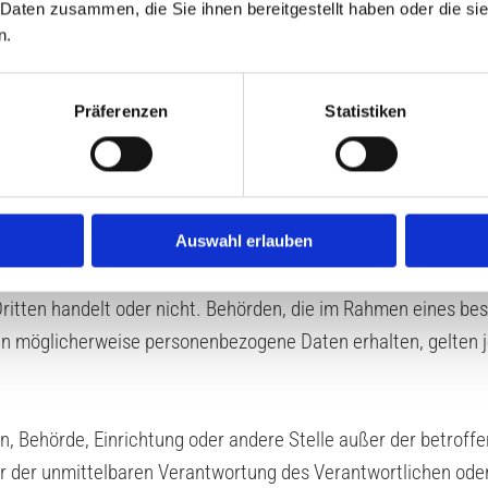
 Daten zusammen, die Sie ihnen bereitgestellt haben oder die s
Recht der Mitgliedstaaten vorgegeben, so kann der Verantwor
n.
cht oder dem Recht der Mitgliedstaaten vorgesehen werden.
Präferenzen
Statistiken
ristische Person, Behörde, Einrichtung oder andere Stelle, d
Auswahl erlauben
 Person, Behörde, Einrichtung oder andere Stelle, der person
 Dritten handelt oder nicht. Behörden, die im Rahmen eines
en möglicherweise personenbezogene Daten erhalten, gelten j
rson, Behörde, Einrichtung oder andere Stelle außer der betro
r der unmittelbaren Verantwortung des Verantwortlichen oder 