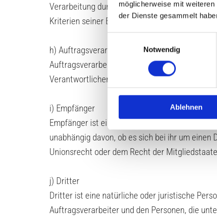
möglicherweise mit weiteren
Verarbeitung durch das Unionsrecht oder das 
der Dienste gesammelt habe
Kriterien seiner Benennung nach dem Unionsre
Einwilligungsauswahl
h) Auftragsverarbeiter
Notwendig
Auftragsverarbeiter ist eine natürliche oder ju
Verantwortlichen verarbeitet.
Ablehnen
i) Empfänger
Empfänger ist eine natürliche oder juristische
unabhängig davon, ob es sich bei ihr um einen
Unionsrecht oder dem Recht der Mitgliedstaat
j) Dritter
Dritter ist eine natürliche oder juristische Pe
Auftragsverarbeiter und den Personen, die unte