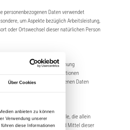
diese personenbezogenen Daten verwendet
esondere, um Aspekte bezüglich Arbeitsleistung,
tsort oder Ortswechsel dieser natürlichen Person
nbezogenen Daten ohne Hinzuziehung
ern diese zusätzlichen Informationen
isten, dass die personenbezogenen Daten
Über Cookies
 Medien anbieten zu können
, Einrichtung oder andere Stelle, die allein
hrer Verwendung unserer
scheidet. Sind die Zwecke und Mittel dieser
 führen diese Informationen