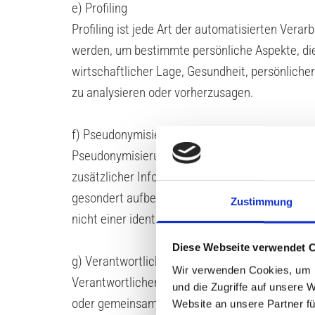
e) Profiling
Profiling ist jede Art der automatisierten Ve
werden, um bestimmte persönliche Aspekte, die 
wirtschaftlicher Lage, Gesundheit, persönlicher
zu analysieren oder vorherzusagen.
f) Pseudonymisierung
Pseudonymisierung ist die Verarbeitung perso
zusätzlicher Informationen nicht mehr einer s
gesondert aufbewahrt werden und technischen 
Zustimmung
nicht einer identifizierten oder identifizierba
Diese Webseite verwendet 
g) Verantwortlicher oder für die Verarbeitung V
Wir verwenden Cookies, um I
Verantwortlicher oder für die Verarbeitung Veran
und die Zugriffe auf unsere 
oder gemeinsam mit anderen über die Zwecke u
Website an unsere Partner fü