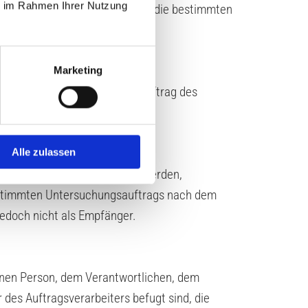
ie im Rahmen Ihrer Nutzung
tliche beziehungsweise können die bestimmten
Marketing
ie personenbezogene Daten im Auftrag des
Alle zulassen
enbezogene Daten offengelegt werden,
 bestimmten Untersuchungsauftrags nach dem
edoch nicht als Empfänger.
ffenen Person, dem Verantwortlichen, dem
des Auftragsverarbeiters befugt sind, die