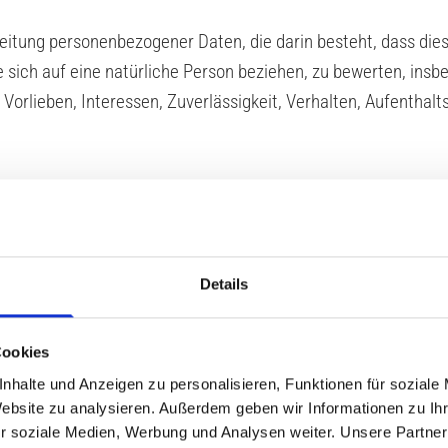
rarbeitung personenbezogener Daten, die darin besteht, dass 
sich auf eine natürliche Person beziehen, zu bewerten, insb
 Vorlieben, Interessen, Zuverlässigkeit, Verhalten, Aufenthal
nenbezogener Daten in einer Weise, auf welche die persone
pezifischen betroffenen Person zugeordnet werden können, sof
und organisatorischen Maßnahmen unterliegen, die gewährle
Details
ren natürlichen Person zugewiesen werden.
Cookies
erantwortlicher
nhalte und Anzeigen zu personalisieren, Funktionen für soziale
twortlicher ist die natürliche oder juristische Person, Behörde
Website zu analysieren. Außerdem geben wir Informationen zu I
nd Mittel der Verarbeitung von personenbezogenen Daten ent
r soziale Medien, Werbung und Analysen weiter. Unsere Partner