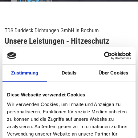
TDS Duddeck Dichtungen GmbH in Bochum
Unsere Leistungen - Hitzeschutz
ALLES AUS EINER HAND
Zustimmung
Details
Über Cookies
Unsere vielseitigen Leistungen umfassen unter anderem
Hitzeschutz-Produkte. Bänder, Packungen, Schnüre,
Nadelvlies, Matten und Gewebe bis 1200 C°.
Diese Webseite verwendet Cookies
Wir verwenden Cookies, um Inhalte und Anzeigen zu
personalisieren, Funktionen für soziale Medien anbieten
zu können und die Zugriffe auf unsere Website zu
analysieren. Außerdem geben wir Informationen zu Ihrer
Verwendung unserer Website an unsere Partner für