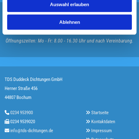
Auswahl erlauben
Sie haben Fragen oder Anregungen?
Ablehnen
Rufen Sie uns an:
0234 953900
Öffnungszeiten: Mo - Fr: 8.00 - 16.30 Uhr und nach Vereinbarung.
TDS Duddeck Dichtungen GmbH
Herner Straße 456
44807 Bochum
0234 953900
Startseite


0234 9539020
Kontaktdaten


info@tds-dichtungen.de
Impressum

